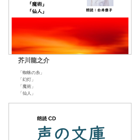
芥川龍之介
「蜘蛛の糸」
「幻灯」
「魔術」
「仙人」