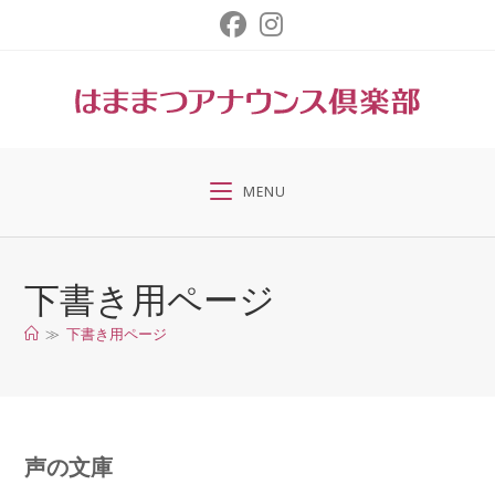
コ
ン
テ
ン
ツ
へ
ス
MENU
キ
ッ
プ
下書き用ページ
≫
下書き用ページ
声の文庫