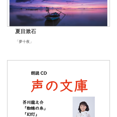
夏目漱石
「夢十夜」