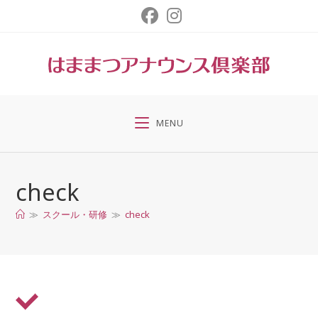
コ
ン
テ
ン
ツ
へ
ス
MENU
キ
ッ
プ
check
≫
スクール・研修
≫
check