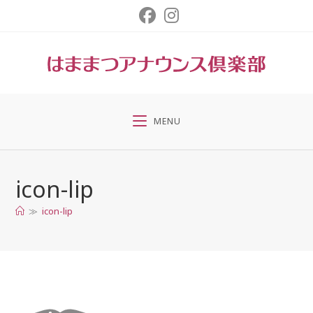
コ
ン
テ
ン
ツ
へ
ス
MENU
キ
ッ
プ
icon-lip
≫
icon-lip