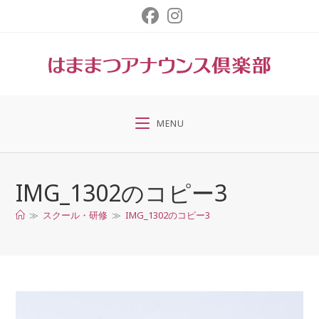
コ
ン
テ
ン
ツ
へ
ス
MENU
キ
ッ
プ
IMG_1302のコピー3
≫
スクール・研修
≫
IMG_1302のコピー3