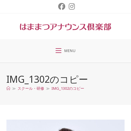
コ
ン
テ
ン
ツ
へ
ス
MENU
キ
ッ
プ
IMG_1302のコピー
≫
スクール・研修
≫
IMG_1302のコピー