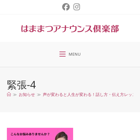
コ
ン
テ
ン
ツ
へ
ス
MENU
キ
ッ
プ
緊張-4
≫
お知らせ
≫
声が変わると人生が変わる！話し方・伝え方レッスン