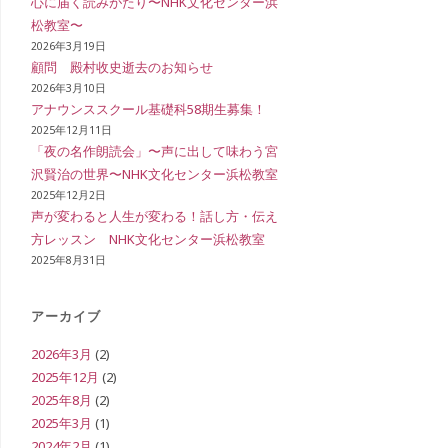
心に届く読みがたり〜NHK文化センター浜
松教室〜
イ
2026年3月19日
顧問 殿村收史逝去のお知らせ
2026年3月10日
アナウンススクール基礎科58期生募集！
ト
2025年12月11日
「夜の名作朗読会」〜声に出して味わう宮
沢賢治の世界〜NHK文化センター浜松教室
2025年12月2日
の
声が変わると人生が変わる！話し方・伝え
方レッスン NHK文化センター浜松教室
2025年8月31日
検
アーカイブ
2026年3月
(2)
索
2025年12月
(2)
2025年8月
(2)
2025年3月
(1)
を
2024年2月
(1)