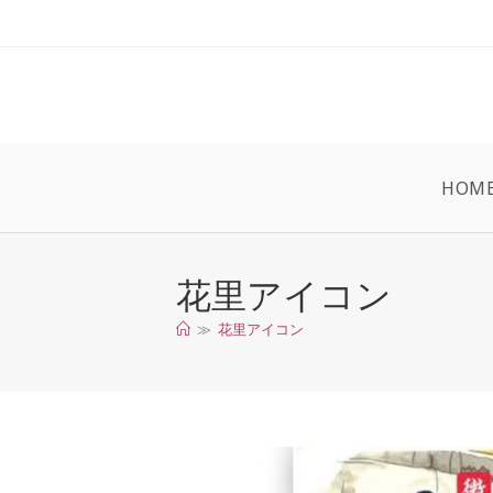
コ
ン
テ
ン
ツ
へ
ス
HOM
キ
ッ
プ
花里アイコン
≫
花里アイコン