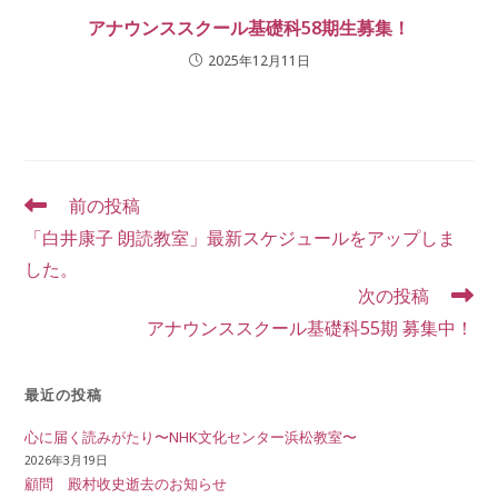
アナウンススクール基礎科58期生募集！
2025年12月11日
そ
前の投稿
の
「白井康子 朗読教室」最新スケジュールをアップしま
他
の
した。
記
次の投稿
事
アナウンススクール基礎科55期 募集中！
を
読
む
最近の投稿
心に届く読みがたり〜NHK文化センター浜松教室〜
2026年3月19日
顧問 殿村收史逝去のお知らせ