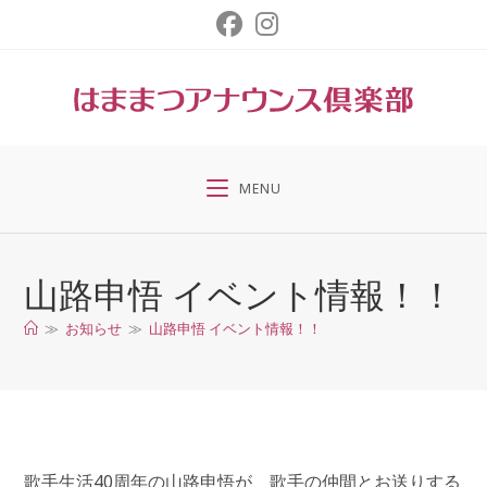
コ
ン
テ
ン
ツ
へ
ス
MENU
キ
ッ
プ
山路申悟 イベント情報！！
≫
お知らせ
≫
山路申悟 イベント情報！！
歌手生活40周年の山路申悟が、歌手の仲間とお送りする