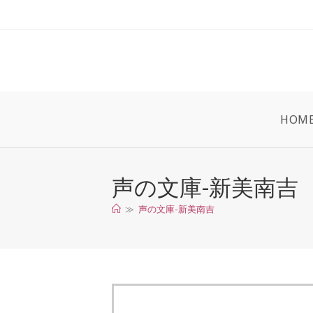
コ
ン
テ
ン
ツ
へ
ス
HOM
キ
ッ
プ
声の文庫-新美南吉
≫
声の文庫-新美南吉