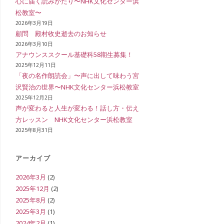
心に届く読みがたり〜NHK文化センター浜
松教室〜
イ
2026年3月19日
顧問 殿村收史逝去のお知らせ
2026年3月10日
アナウンススクール基礎科58期生募集！
ト
2025年12月11日
「夜の名作朗読会」〜声に出して味わう宮
沢賢治の世界〜NHK文化センター浜松教室
2025年12月2日
の
声が変わると人生が変わる！話し方・伝え
方レッスン NHK文化センター浜松教室
2025年8月31日
検
アーカイブ
2026年3月
(2)
索
2025年12月
(2)
2025年8月
(2)
2025年3月
(1)
を
2024年2月
(1)