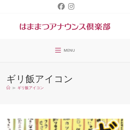
コ
ン
テ
ン
ツ
へ
ス
MENU
キ
ッ
プ
ギリ飯アイコン
≫
ギリ飯アイコン