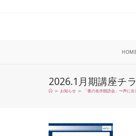
コ
ン
テ
ン
ツ
へ
ス
HOM
キ
ッ
プ
2026.1月期講座
≫
お知らせ
≫
「夜の名作朗読会」〜声に出