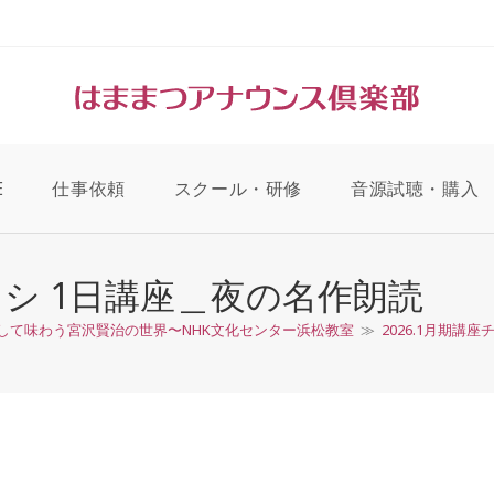
E
仕事依頼
スクール・研修
音源試聴・購入
チラシ 1日講座＿夜の名作朗読
して味わう宮沢賢治の世界〜NHK文化センター浜松教室
≫
2026.1月期講