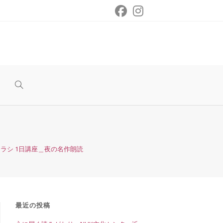
ウ
ェ
座チラシ 1日講座＿夜の名作朗読
ブ
サ
最近の投稿