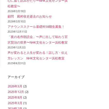
心に届く読みがたり〜NHK文化センター浜
松教室〜
イ
2026年3月19日
顧問 殿村收史逝去のお知らせ
2026年3月10日
アナウンススクール基礎科58期生募集！
ト
2025年12月11日
「夜の名作朗読会」〜声に出して味わう宮
沢賢治の世界〜NHK文化センター浜松教室
2025年12月2日
の
声が変わると人生が変わる！話し方・伝え
方レッスン NHK文化センター浜松教室
2025年8月31日
検
アーカイブ
2026年3月
(2)
索
2025年12月
(2)
2025年8月
(2)
2025年3月
(1)
を
2024年2月
(1)