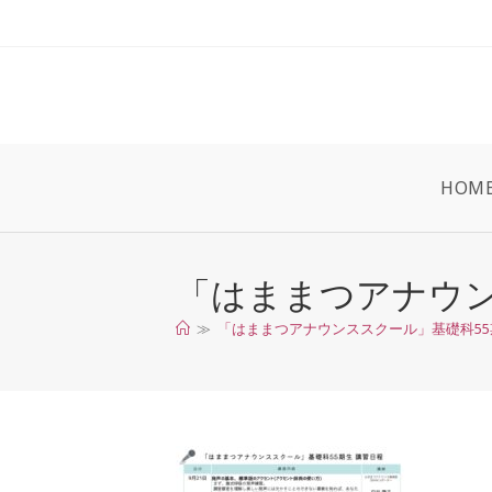
コ
ン
テ
ン
ツ
へ
ス
HOM
キ
ッ
プ
「はままつアナウン
≫
「はままつアナウンススクール」基礎科55