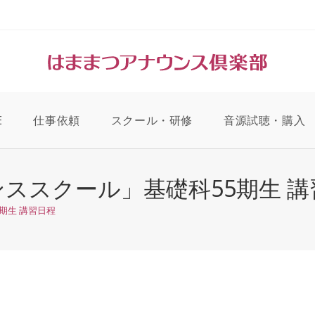
E
仕事依頼
スクール・研修
音源試聴・購入
ススクール」基礎科55期生 講
期生 講習日程