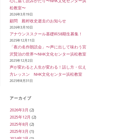
心に届く読みがたり〜NHK文化センター浜
松教室〜
イ
2026年3月19日
顧問 殿村收史逝去のお知らせ
2026年3月10日
アナウンススクール基礎科58期生募集！
ト
2025年12月11日
「夜の名作朗読会」〜声に出して味わう宮
沢賢治の世界〜NHK文化センター浜松教室
2025年12月2日
の
声が変わると人生が変わる！話し方・伝え
方レッスン NHK文化センター浜松教室
2025年8月31日
検
アーカイブ
2026年3月
(2)
索
2025年12月
(2)
2025年8月
(2)
2025年3月
(1)
を
2024年2月
(1)