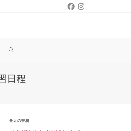
ウ
ェ
習日程
ブ
サ
最近の投稿